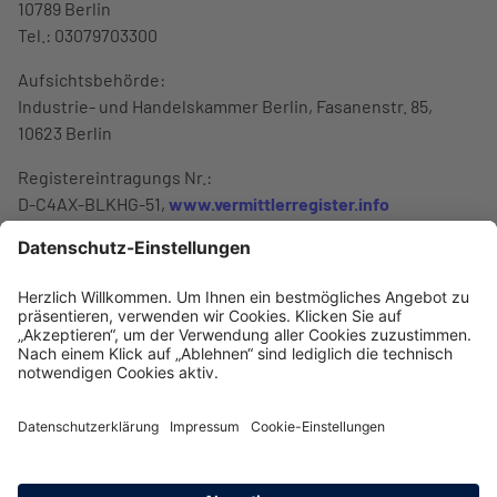
10789 Berlin
Tel.: 03079703300
Aufsichtsbehörde:
Industrie- und Handelskammer Berlin, Fasanenstr. 85,
10623 Berlin
Registereintragungs Nr.:
D-C4AX-BLKHG-51,
www.vermittlerregister.info
Berufskammer:
Industr
© INTER Versicherungsgruppe
Impressum
Datenschutz