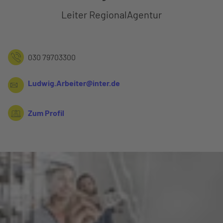
Leiter RegionalAgentur
030 79703300
Ludwig.Arbeiter@inter.de
Zum Profil